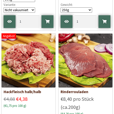
Variante:
Gewicht:
Angebot
Hackfleisch halb/halb
Rinderrouladen
€4,88
€4,38
€8,40 pro Stück
(€1,75 pro 100 g)
(ca.200g)
(€4,20 pro 100 g)