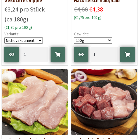
Gekochtes Ripple
Hackfleisch halb/halb
€3,24 pro Stück
€4,88
€4,38
(€1,75 pro 100 g)
(ca.180g)
(€1,80 pro 100 g)
Variante:
Gewicht: