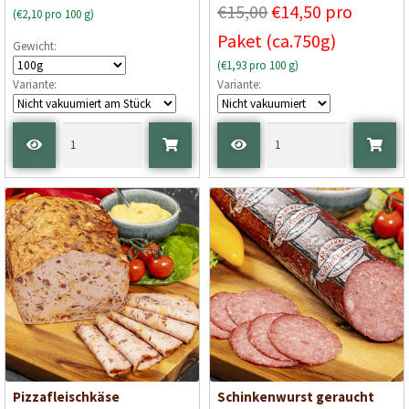
€15,00
€14,50 pro
(€2,10 pro 100 g)
Paket (ca.750g)
Gewicht:
(€1,93 pro 100 g)
Variante:
Variante:
Pizzafleischkäse
Schinkenwurst geraucht