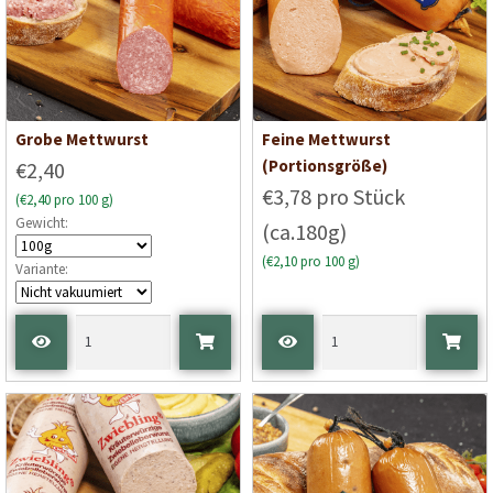
Grobe Mettwurst
Feine Mettwurst
(Portionsgröße)
€2,40
€3,78 pro Stück
(€2,40 pro 100 g)
Gewicht:
(ca.180g)
(€2,10 pro 100 g)
Variante: