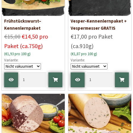
Frühstückswurst–
Vesper-Kennenlernpaket +
Kennenlernpaket
Vespermesser GRATIS
€15,00
€14,50 pro
€17,00 pro Paket
Paket (ca.750g)
(ca.910g)
(€1,93 pro 100 g)
(€1,87 pro 100 g)
Variante:
Variante: