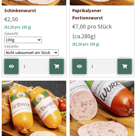
Schinkenwurst
Paprikalyoner
Portionswurst
€2,50
€7,00 pro Stück
(€2,50 pro 100 g)
Gewicht:
(ca.280g)
(€2,50 pro 100 g)
Variante: