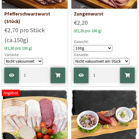
Pfefferschwarzwurst
Zungenwurst
(Stück)
€2,20
€2,70 pro Stück
(€2,20 pro 100 g)
(ca.150g)
Gewicht:
(€1,80 pro 100 g)
Variante:
Variante:
Angebot