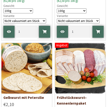
(€2,80 pro 100 g)
(€2,50 pro 100 g)
Gewicht:
Gewicht:
Variante:
Variante:
Angebot
Gelbwurst mit Petersilie
Frühstückswurst–
Kennenlernpaket
€2,10